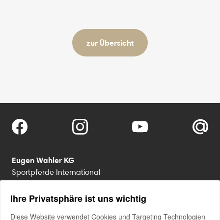
zur Übersicht
Eugen Wahler KG
Sportpferde International
Klosterhof Medingen
D-29549 Bad Bevensen
Ihre Privatsphäre ist uns wichtig
Diese Website verwendet Cookies und Targeting Technologien